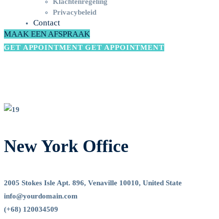
Klachtenregeling
Privacybeleid
Contact
MAAK EEN AFSPRAAK
GET APPOINTMENT
GET APPOINTMENT
Contact
01
New York Office
2005 Stokes Isle Apt. 896, Venaville 10010, United State
info@yourdomain.com
(+68) 120034509