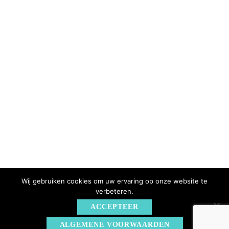
Inschrijven
Vacatures
Support
Spoed
Veelgestelde Vragen
Klachten
Privacy
Meld Je Aan Op Onze Nieuwsbrief!
Wij gebruiken cookies om uw ervaring op onze website te
020 6187200
verbeteren.
info@sensadent.nl
ACCEPTEER
Zwaansvliet 5 Amsterdam
ALGEMENE VOORWAARDEN